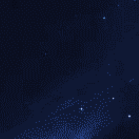
冷启动时间优化，首页加载效率提升约 30%
澳门新葡京官
全面升