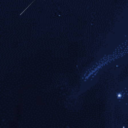
账户系统安全性增强
引入双重验证机制，提升用户资产与数据安全
支持查看历史登录设备，异常访问可第一时间
解决验证码间歇性延迟问题，提升注册体验。
2023年8月1日 · App v5.2.8
赛事提醒与首页模块升级
优化赛事提醒组件，新增浮动提醒条，查看更
推出“今日焦点赛事”桌面小组件，重要赛事不
历史数据筛选功能加强，查阅记录更省力。
2023年6月10日 · App v5.2.0
智能推荐系统首度上线
基于用户过往浏览行为推荐高热度体育赛事。
“猜你喜欢”模块上线，个性内容推送更贴合偏