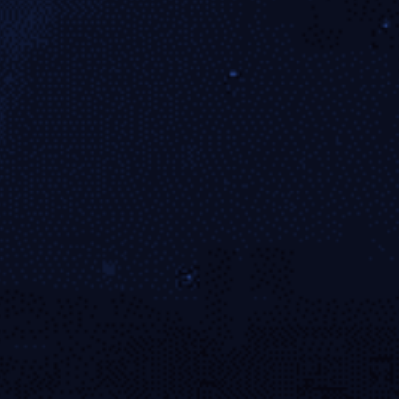
ISO 27001 国际信息安全认证
数据加密安全合规奖
平台系统符合国际加密标准，连续通过多轮安全审
查。