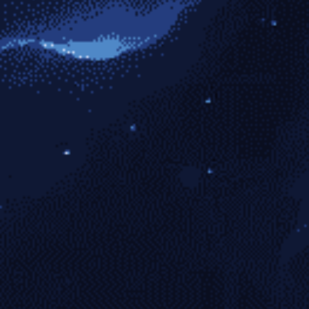
澳门新京葡