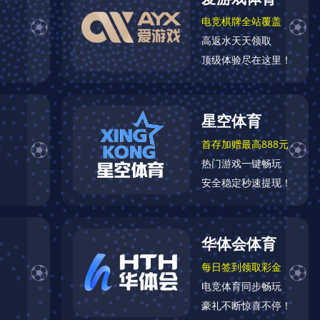
防线，更不断优化每一个安全细节