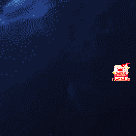
提供稳定支持。
互动。