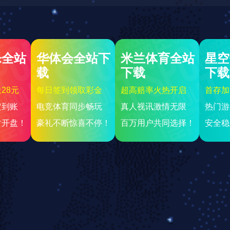
每一次更新，都是为提供更高效、更沉浸式的赛事体验而前行。
的性能压力。
配主流网络环境。
快速回放。
化。
。