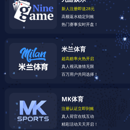
数据安全 全方位防护
在澳门新京葡平台，数据防护不仅是底层机制，
们从用户访问到操作全流程建立安全通道，有效
多重加密策略，防止数据泄露
AI 风控引擎，监测账户异常行为
澳门新葡京官网-新葡京娱乐城支持跨设备安