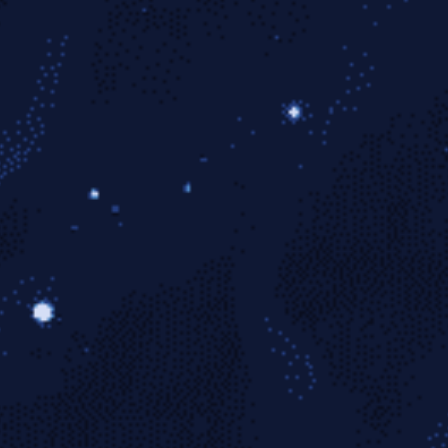
。
排查。
直观。
错过。
好。