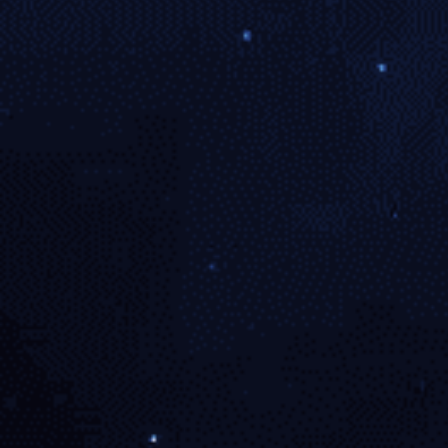
2022 年度金牌平台
以综合服务表现获东南亚行业组织高度认可。