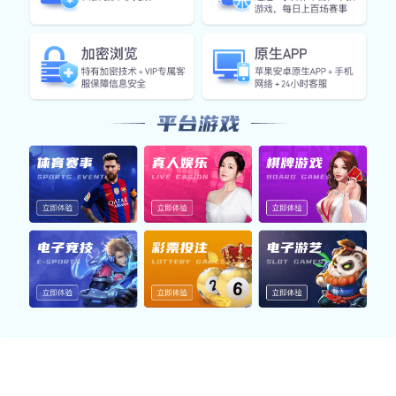
访问身份控制
采用IP定位、设备识别与权限隔离，为澳门新京葡平台
用户建立第一道防线。
通信加密协议
全站部署TLS协议，保障数据在澳门新葡京官网-新葡京
娱乐城体系中传输过程的完整性与保密性。
行为审计机制
记录关键行为轨迹，搭配日志溯源功能，协助事后安全
验证与应急响应。
实时异常拦截
系统对异常请求进行即时分析处理，防止可疑操作对平