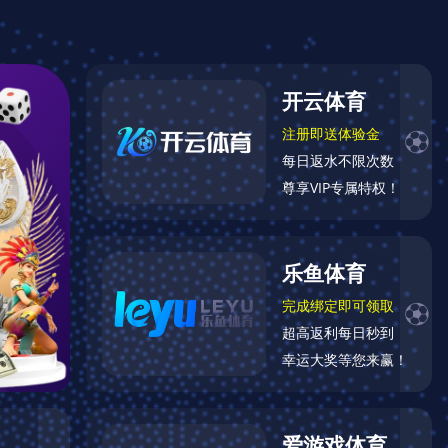
注册入口
开始