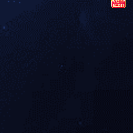
区”，支持澳门新葡京官网-新葡京娱乐城语音与字幕讲
类更清晰，常见问题支持搜索直达。
，支持建议提交与分类响应。
APP，随时掌握赛事
造，澳门新京葡 App 提供高清直播、实时比分、
服务，助您畅享专业体育内容。
响应快速