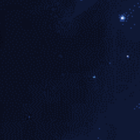
我们从
账户系统
v6.3.0：
支持多端登录状态统一，收藏、等级、浏
v6.2.0：
成长体系升级，等级进度清晰展示，提升
v6.0.0：
账户管理界面重构，操作更清晰，核心功