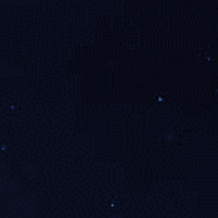
输，隐私守护
droid 全平台兼容
表同步展示
网页版入口
深度解读