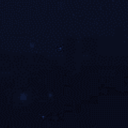
翰逊谈穆迪巴特勒伤情对伦德
凯尔特人深情致敬杰伦布
的影...
及全球绿...
主要探讨了乔·约翰逊关于穆迪巴特
在波士顿凯尔特人队的辉煌历
情对伦德博格的影响及...
伦·布朗无疑是其中一位不可或.
-08-07
查看详情
2026-08-05
联系我们