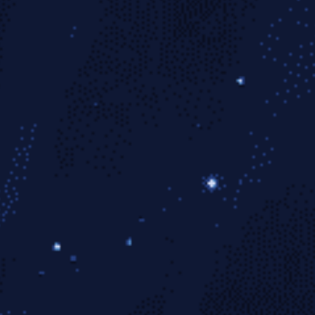
速浏览
体育赛事
球、篮球、网球、羽毛球等，提供图文直播、赛程推送与历史回