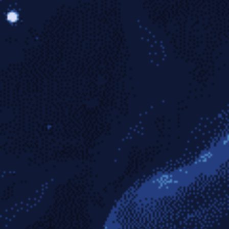
功能模块更新 · 分类查看版本演
功能角度归纳最近多个版本的主要更新内容，便于你快速了解优
赛事推荐
览数据实时同步。
v6.3.0：
基于行为模式的推
送。
用户参与积极性。
v6.2.0：
新增“热投榜”，
能一键直达。
v5.9.2：
话题聚合功能加入