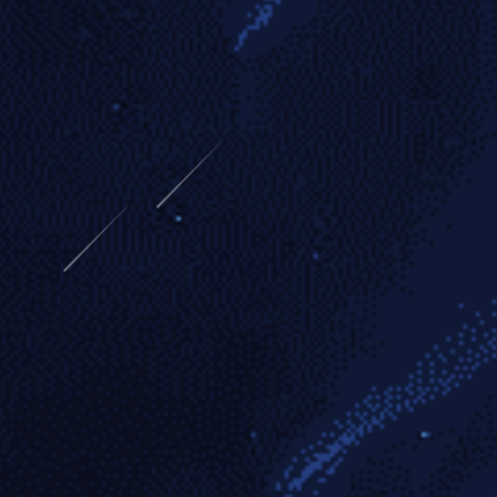
五大功能专区标签切换
一键切换你想了解的功能模块，内容直观明了，适合用户快
体育赛事
整合澳门新京葡旗下多类热门体育项目，包括足